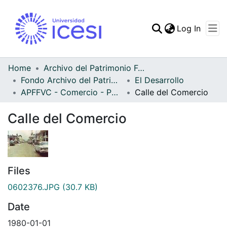
(curren
Log In
Communities & Collec
All of DSpace
Home
Archivo del Patrimonio Fotográfico y Fílmico del Valle del Cauca
Fondo Archivo del Patrimonio Fotográfico y Fílmico del Valle del Cauca
El Desarrollo
Statistics
APFFVC - Comercio - Patrimonial
Calle del Comercio
Calle del Comercio
Files
0602376.JPG
(30.7 KB)
Date
1980-01-01