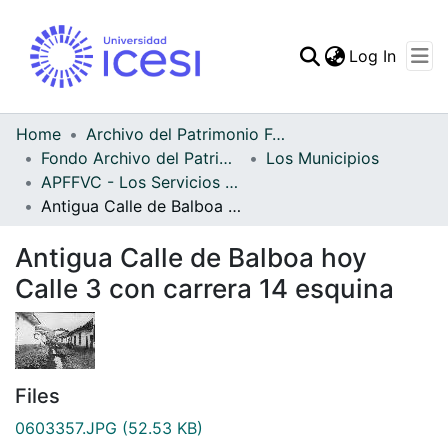
(curren
Log In
Communities & Collec
All of DSpace
Home
Archivo del Patrimonio Fotográfico y Fílmico del Valle del Cauca
Fondo Archivo del Patrimonio Fotográfico y Fílmico del Valle del Cauca
Los Municipios
Statistics
APFFVC - Los Servicios Públicos - Patrimonial
Antigua Calle de Balboa hoy Calle 3 con carrera 14 esquina
Antigua Calle de Balboa hoy
Calle 3 con carrera 14 esquina
Files
0603357.JPG
(52.53 KB)