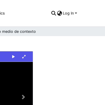
ics
Log In
o medio de contexto
Next