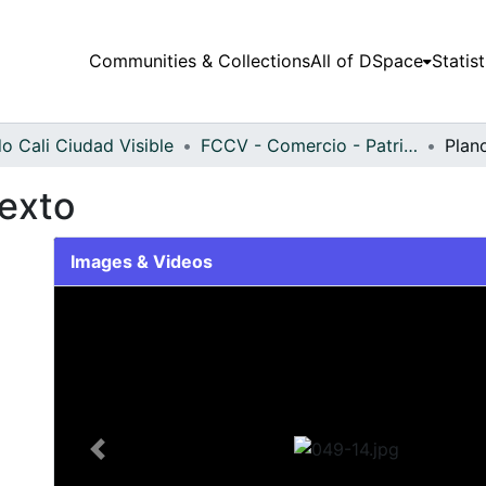
Communities & Collections
All of DSpace
Statist
o Cali Ciudad Visible
FCCV - Comercio - Patrimonial
Plan
exto
Images & Videos
Slide 1 of 1
Previous