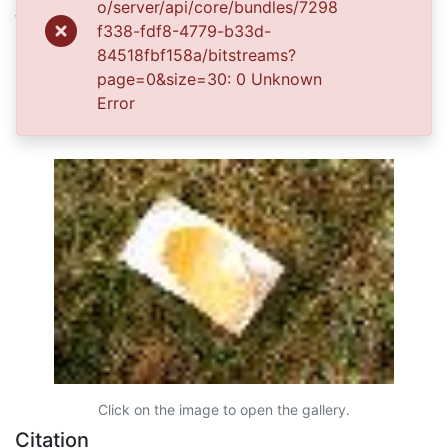
o/server/api/core/bundles/7298
Vallecaucana, especialmente entre los estudiantes e
f338-fdf8-4779-b33d-
investigadores que visitan la Biblioteca, propiciando el
84518fbf158a/bitstreams?
su uso y consulta permanente. La universidad Icesi es
page=0&size=30: 0 Unknown
un colaborador en el proceso de difusión, facilitando
Error
la tecnología que permite la consulta de las imágenes.
Click on the image to open the gallery.
Citation