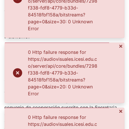
o/server/api/core/bundles/7298
f338-fdf8-4779-b33d-
Authors
84518fbf158a/bitstreams?
Garrido Sarasa, Ana María
page=0&size=30: 0 Unknown
Error
Publisher
×
Biblioteca Departamental Jorge Garces Borrero
0 Http failure response for
Description
https://audiovisuales.icesi.edu.c
Plano medio. Exterior. Pintura sobre papel blanco.
o/server/api/core/bundles/7298
Sobresale textura de hierba seca. Resalta manchón
f338-fdf8-4779-b33d-
amarillo, con borde en saturación.
84518fbf158a/bitstreams?
El Archivo del Patrimonio Fotográfico y Fílmico del
page=0&size=20: 0 Unknown
Valle del Cauca es responsabilidad de la Biblioteca
Error
Departamental del Valle Jorge Garcés Borrero, por
convenio de cooperación suscrito con la Secretaria
×
del Cultura Departamental, con el fin de aunar
0 Http failure response for
esfuerzos para su conservación, preservación y
https://audiovisuales.icesi.edu.c
divulgación del Archivo entre la comunidad