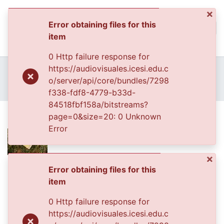
×
Error obtaining files for this
(curren
Log In
item
Communities & Collec
0 Http failure response for
All of DSpace
Home
Archivo del Patrimonio Fotográfico y Fílmico del Valle del Cauca
https://audiovisuales.icesi.edu.c
Fondo Cali Ciudad Visible
o/server/api/core/bundles/7298
Statistics
FCCV - Composición - Patrimonial
Plano medio
f338-fdf8-4779-b33d-
84518fbf158a/bitstreams?
Plano medio
page=0&size=20: 0 Unknown
Error
×
Files
Error obtaining files for this
item
046-2.jpg
(90.52 KB)
0 Http failure response for
Date
https://audiovisuales.icesi.edu.c
2005-06-24