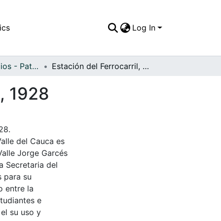
ics
Log In
APFFVC - Edificios - Patrimonial
Estación del Ferrocarril, Tuluá, fecha aproximada, 1928
a, 1928
28.
Valle del Cauca es
Valle Jorge Garcés
a Secretaria del
s para su
 entre la
tudiantes e
 el su uso y