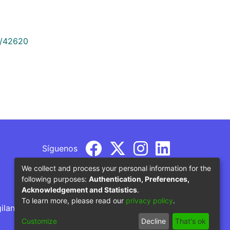
9/42620
Síguenos
We collect and process your personal information for the
following purposes:
Authentication, Preferences,
Acknowledgement and Statistics
.
To learn more, please read our
privacy policy
.
gilancia por parte del Ministerio de Educación
Customize
Decline
That's ok