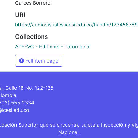
Garces Borrero.
URI
https://audiovisuales.icesi.edu.co/handle/12345678
Collections
APFFVC - Edificios - Patrimonial
Full item page
si: Calle 18 No. 122-135
olombia
(602) 555 2334
@icesi.edu.co
ucación Superior que se encuentra sujeta a inspección y vi
Nacional.