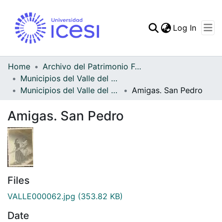
(curren
Log In
Communities & Collec
All of DSpace
Home
Archivo del Patrimonio Fotográfico y Fílmico del Valle del Cauca
Municipios del Valle del Cauca
Statistics
Municipios del Valle del Cauca
Amigas. San Pedro
Amigas. San Pedro
Files
VALLE000062.jpg
(353.82 KB)
Date