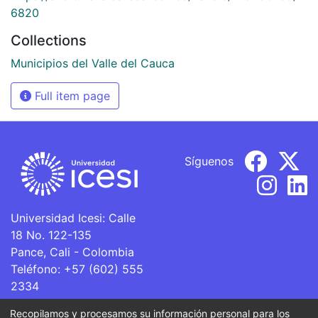
6820
Collections
Municipios del Valle del Cauca
Full item page
Síguenos
Universidad Icesi: Calle
18 No. 122-135
Pance, Cali - Colombia
Teléfono: +57 (602) 555
2334
ventanillaunica@icesi.edu.co
Recopilamos y procesamos su información personal para los