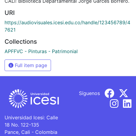
CALI: Biblioteca Departamental Jorge Garces Borrero.
URI
https://audiovisuales.icesi.edu.co/handle/123456789/4
7621
Collections
APFFVC - Pinturas - Patrimonial
Full item page
Síguenos
Universidad Icesi: Calle
18 No. 122-135
Pance, Cali - Colombia