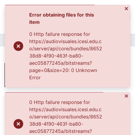
×
Error obtaining files for this
(curren
Log In
item
Communities & Collec
0 Http failure response for
All of DSpace
Home
https://audiovisuales.icesi.edu.c
o/server/api/core/bundles/8652
Statistics
Eusebio Velasco
38d8-4f90-463f-ba80-
aec05877245a/bitstreams?
page=0&size=20: 0 Unknown
Error
Files
×
0 Http failure response for
0700539.JPG
(12.79 KB)
https://audiovisuales.icesi.edu.c
Date
o/server/api/core/bundles/8652
38d8-4f90-463f-ba80-
1995-01-01
aec05877245a/bitstreams?