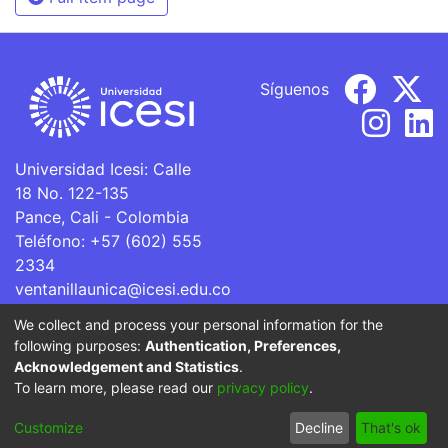
Síguenos
Universidad Icesi: Calle
18 No. 122-135
Pance, Cali - Colombia
Teléfono: +57 (602) 555
2334
ventanillaunica@icesi.edu.co
We collect and process your personal information for the
La Universidad Icesi es una Institución de Educación
following purposes:
Authentication, Preferences,
Superior que se encuentra sujeta a inspección y vigilancia
Acknowledgement and Statistics
.
por parte del Ministerio de Educación Nacional.
To learn more, please read our
privacy policy
.
Cookie
Privacy
End User
Send
Customize
Decline
That's ok
settings
policy
Agreement
Feedback