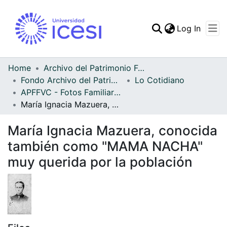
(curren
Log In
Communities & Collec
All of DSpace
Home
Archivo del Patrimonio Fotográfico y Fílmico del Valle del Cauca
Fondo Archivo del Patrimonio Fotográfico y Fílmico del Valle del Cauca
Lo Cotidiano
Statistics
APFFVC - Fotos Familiares - Patrimonial
María Ignacia Mazuera, conocida también como "MAMA NACHA" muy querida por la población
María Ignacia Mazuera, conocida
también como "MAMA NACHA"
muy querida por la población