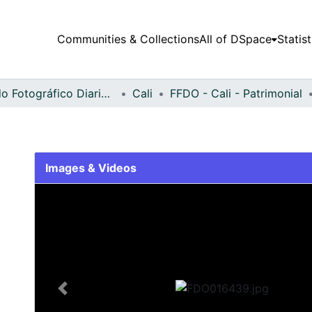
Communities & Collections
All of DSpace
Statist
Fondo Fotográfico Diario Occidente
Cali
FFDO - Cali - Patrimonial
Images & Videos
Slide 1 of 2
Previous