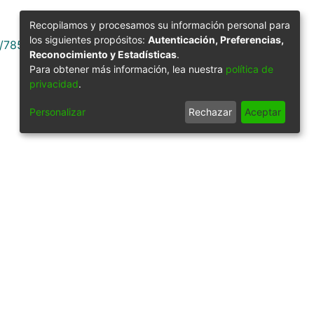
Recopilamos y procesamos su información personal para
los siguientes propósitos:
Autenticación, Preferencias,
9/78507
Reconocimiento y Estadísticas
.
Para obtener más información, lea nuestra
política de
privacidad
.
Personalizar
Rechazar
Aceptar
Síguenos
gilancia por parte del Ministerio de Educación