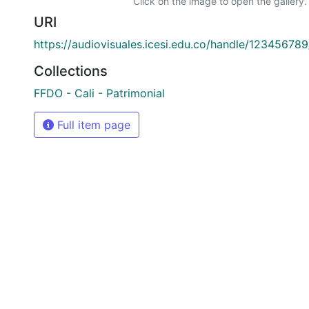
Click on the image to open the gallery.
URI
https://audiovisuales.icesi.edu.co/handle/12345678
Collections
FFDO - Cali - Patrimonial
Full item page
si: Calle 18 No. 122-135
olombia
(602) 555 2334
@icesi.edu.co
ucación Superior que se encuentra sujeta a inspección y vi
Nacional.