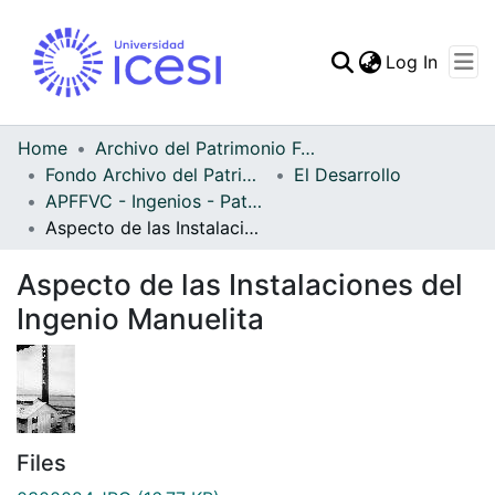
(curren
Log In
Communities & Collec
All of DSpace
Home
Archivo del Patrimonio Fotográfico y Fílmico del Valle del Cauca
Fondo Archivo del Patrimonio Fotográfico y Fílmico del Valle del Cauca
El Desarrollo
Statistics
APFFVC - Ingenios - Patrimonial
Aspecto de las Instalaciones del Ingenio Manuelita
Aspecto de las Instalaciones del
Ingenio Manuelita
Files