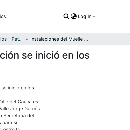
ics
Log In
APFFVC - Edificios - Patrimonial
Instalaciones del Muelle Nacional, cuya construcción se inició en los años treinta
ión se inició en los
se inició en los
Valle del Cauca es
Valle Jorge Garcés
a Secretaria del
s para su
 entre la