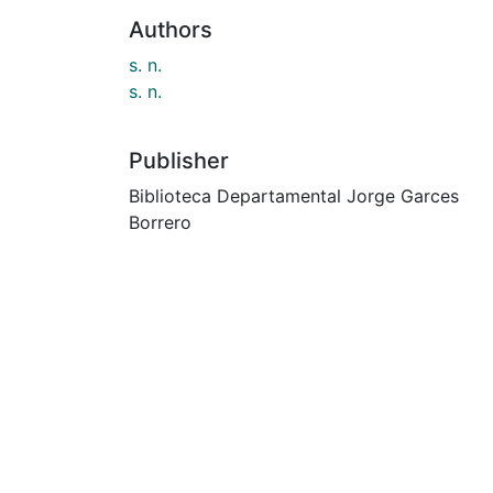
Authors
s. n.
s. n.
Publisher
Biblioteca Departamental Jorge Garces
Borrero