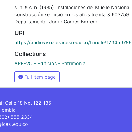
s. n. & s. n. (1935). Instalaciones del Muelle Nacional
construcción se inició en los años treinta & 603759.
Departamental Jorge Garces Borrero.
URI
https://audiovisuales.icesi.edu.co/handle/12345678
Collections
APFFVC - Edificios - Patrimonial
Full item page
si: Calle 18 No. 122-135
olombia
(602) 555 2334
@icesi.edu.co