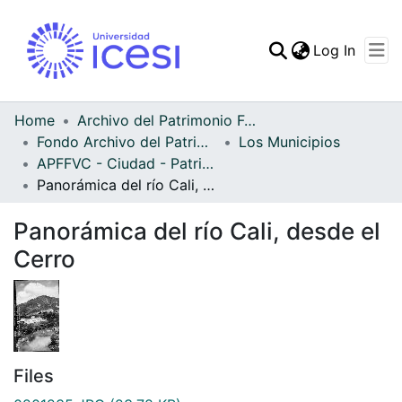
(curren
Log In
Communities & Collec
All of DSpace
Home
Archivo del Patrimonio Fotográfico y Fílmico del Valle del Cauca
Fondo Archivo del Patrimonio Fotográfico y Fílmico del Valle del Cauca
Los Municipios
Statistics
APFFVC - Ciudad - Patrimonial
Panorámica del río Cali, desde el Cerro
Panorámica del río Cali, desde el
Cerro
Files