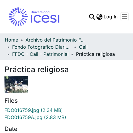
(curren
Log In
Communities & Collec
All of DSpace
Home
Archivo del Patrimonio Fotográfico y Fílmico del Valle del Cauca
Fondo Fotográfico Diario Occidente
Cali
Statistics
FFDO - Cali - Patrimonial
Práctica religiosa
Práctica religiosa
Files
FDO016759.jpg
(2.34 MB)
FDO016759A.jpg
(2.83 MB)
Date