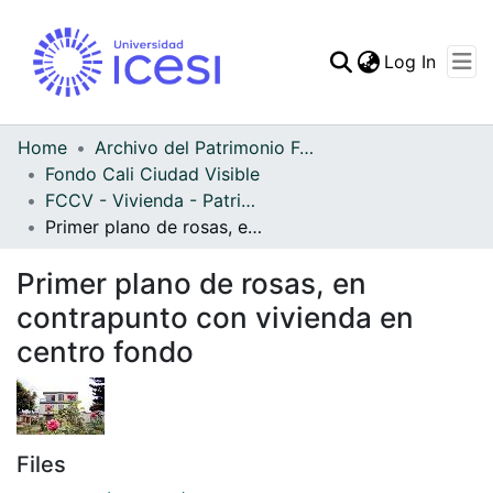
(curren
Log In
Communities & Collec
All of DSpace
Home
Archivo del Patrimonio Fotográfico y Fílmico del Valle del Cauca
Fondo Cali Ciudad Visible
Statistics
FCCV - Vivienda - Patrimonial
Primer plano de rosas, en contrapunto con vivienda en centro fondo
Primer plano de rosas, en
contrapunto con vivienda en
centro fondo
Files