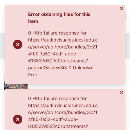
×
Error obtaining files for this
(curren
Log In
item
Communities & Collec
0 Http failure response for
All of DSpace
Home
Archivo del Patrimonio Fotográfico y Fílmico del Valle del Cauca
https://audiovisuales.icesi.edu.c
Fondo Cali Ciudad Visible
o/server/api/core/bundles/3c21
Statistics
FCCV - Paisaje Rural - Patrimonial
Plano general
4fb0-fa52-4cdf-adbe-
613537d527c0/bitstreams?
Plano general
page=0&size=30: 0 Unknown
Error
×
Files
0 Http failure response for
https://audiovisuales.icesi.edu.c
015-22.jpg
(90.98 KB)
o/server/api/core/bundles/3c21
Date
4fb0-fa52-4cdf-adbe-
613537d527c0/bitstreams?
2005-06-24