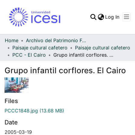
(curren
Log In
Communities & Collec
All of DSpace
Home
Archivo del Patrimonio Fotográfico y Fílmico del Valle del Cauca
Paisaje cultural cafetero
Paisaje cultural cafetero
Statistics
PCC - El Cairo
Grupo infantil corflores. El Cairo
Grupo infantil corflores. El Cairo
Files
PCCC1848.jpg
(13.68 MB)
Date
2005-03-19