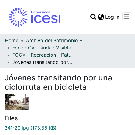
(curren
Log In
Communities & Collec
All of DSpace
Home
Archivo del Patrimonio Fotográfico y Fílmico del Valle del Cauca
Fondo Cali Ciudad Visible
Statistics
FCCV - Recreación - Patrimonial
Jóvenes transitando por una ciclorruta en bicicleta
Jóvenes transitando por una
ciclorruta en bicicleta
Files
341-20.jpg
(173.85 KB)