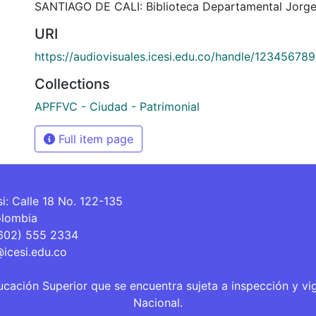
SANTIAGO DE CALI: Biblioteca Departamental Jorge
URI
https://audiovisuales.icesi.edu.co/handle/12345678
Collections
APFFVC - Ciudad - Patrimonial
Full item page
si: Calle 18 No. 122-135
olombia
(602) 555 2334
@icesi.edu.co
ucación Superior que se encuentra sujeta a inspección y vi
Nacional.