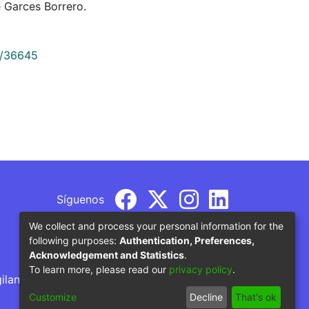
 Garces Borrero.
9/36645
Síguenos
We collect and process your personal information for the
following purposes:
Authentication, Preferences,
Acknowledgement and Statistics
.
To learn more, please read our
privacy policy
.
gilancia por parte del Ministerio de Educación
Customize
Decline
That's ok