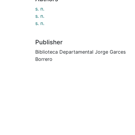
s. n.
s. n.
s. n.
Publisher
Biblioteca Departamental Jorge Garces
Borrero