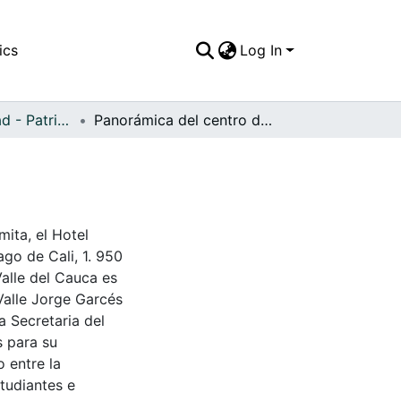
ics
Log In
APFFVC - Ciudad - Patrimonial
Panorámica del centro de la ciudad
mita, el Hotel
ago de Cali, 1. 950
Valle del Cauca es
Valle Jorge Garcés
a Secretaria del
s para su
 entre la
tudiantes e