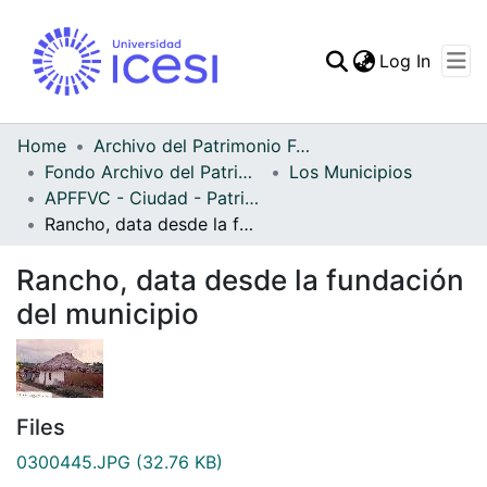
(curren
Log In
Communities & Collec
All of DSpace
Home
Archivo del Patrimonio Fotográfico y Fílmico del Valle del Cauca
Fondo Archivo del Patrimonio Fotográfico y Fílmico del Valle del Cauca
Los Municipios
Statistics
APFFVC - Ciudad - Patrimonial
Rancho, data desde la fundación del municipio
Rancho, data desde la fundación
del municipio
Files
0300445.JPG
(32.76 KB)