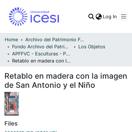
(curren
Log In
Communities & Collec
All of DSpace
Home
Archivo del Patrimonio Fotográfico y Fílmico del Valle del Cauca
Fondo Archivo del Patrimonio Fotográfico y Fílmico del Valle del Cauca
Los Objetos
Statistics
APFFVC - Esculturas - Patrimonial
Retablo en madera con la imagen de San Antonio y el Niño
Retablo en madera con la imagen
de San Antonio y el Niño
Files