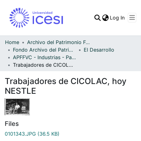
(curren
Log In
Communities & Collec
All of DSpace
Home
Archivo del Patrimonio Fotográfico y Fílmico del Valle del Cauca
Fondo Archivo del Patrimonio Fotográfico y Fílmico del Valle del Cauca
El Desarrollo
Statistics
APFFVC - Industrias - Patrimonial
Trabajadores de CICOLAC, hoy NESTLE
Trabajadores de CICOLAC, hoy
NESTLE
Files
0101343.JPG
(36.5 KB)