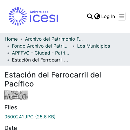
(curren
Log In
Communities & Collec
All of DSpace
Home
Archivo del Patrimonio Fotográfico y Fílmico del Valle del Cauca
Fondo Archivo del Patrimonio Fotográfico y Fílmico del Valle del Cauca
Los Municipios
Statistics
APFFVC - Ciudad - Patrimonial
Estación del Ferrocarril del Pacífico
Estación del Ferrocarril del
Pacífico
Files
0500241.JPG
(25.6 KB)
Date