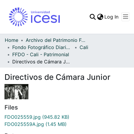
(curren
Log In
Communities & Collec
All of DSpace
Home
Archivo del Patrimonio Fotográfico y Fílmico del Valle del Cauca
Fondo Fotográfico Diario Occidente
Cali
Statistics
FFDO - Cali - Patrimonial
Directivos de Cámara Junior
Directivos de Cámara Junior
Files
FDO025559.jpg
(945.82 KB)
FDO025559A.jpg
(1.45 MB)