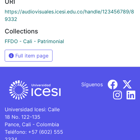
URI
https://audiovisuales.icesi.edu.co/handle/123456789/8
9332
Collections
FFDO - Cali - Patrimonial
Full item page
Síguenos
Universidad Icesi: Calle
18 No. 122-135
Pance, Cali - Colombia
Teléfono: +57 (602) 555
2334