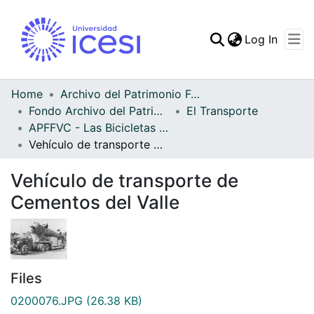
(curren
Log In
Communities & Collec
All of DSpace
Home
Archivo del Patrimonio Fotográfico y Fílmico del Valle del Cauca
Fondo Archivo del Patrimonio Fotográfico y Fílmico del Valle del Cauca
El Transporte
Statistics
APFFVC - Las Bicicletas y Ca - Patrimonial
Vehículo de transporte de Cementos del Valle
Vehículo de transporte de
Cementos del Valle
Files
0200076.JPG
(26.38 KB)