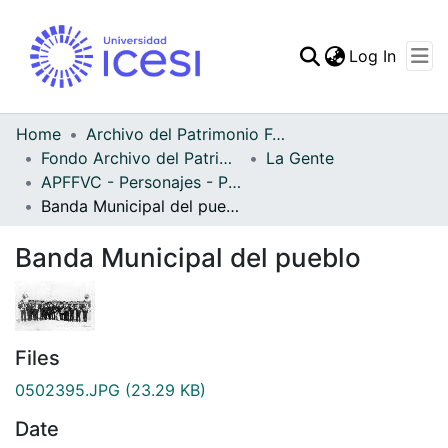
(curren
Log In
Communities & Collec
All of DSpace
Home
Archivo del Patrimonio Fotográfico y Fílmico del Valle del Cauca
Fondo Archivo del Patrimonio Fotográfico y Fílmico del Valle del Cauca
La Gente
Statistics
APFFVC - Personajes - Patrimonial
Banda Municipal del pueblo
Banda Municipal del pueblo
Files
0502395.JPG
(23.29 KB)
Date