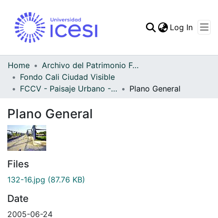
(curren
Log In
Communities & Collec
All of DSpace
Home
Archivo del Patrimonio Fotográfico y Fílmico del Valle del Cauca
Fondo Cali Ciudad Visible
Statistics
FCCV - Paisaje Urbano - Patrimonial
Plano General
Plano General
Files
132-16.jpg
(87.76 KB)
Date
2005-06-24