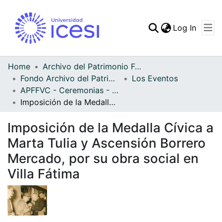
(curren
Log In
Communities & Collec
All of DSpace
Home
Archivo del Patrimonio Fotográfico y Fílmico del Valle del Cauca
Fondo Archivo del Patrimonio Fotográfico y Fílmico del Valle del Cauca
Los Eventos
Statistics
APFFVC - Ceremonias - Patrimonial
Imposición de la Medalla Cívica a Marta Tulia y Ascensión Borrero Mercado, por su obra social en Villa Fátima
Imposición de la Medalla Cívica a
Marta Tulia y Ascensión Borrero
Mercado, por su obra social en
Villa Fátima