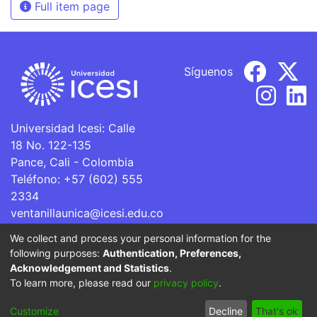
Full item page
Síguenos
Universidad Icesi: Calle
18 No. 122-135
Pance, Cali - Colombia
Teléfono: +57 (602) 555
2334
ventanillaunica@icesi.edu.co
We collect and process your personal information for the
La Universidad Icesi es una Institución de Educación
following purposes:
Authentication, Preferences,
Superior que se encuentra sujeta a inspección y vigilancia
Acknowledgement and Statistics
.
por parte del Ministerio de Educación Nacional.
To learn more, please read our
privacy policy
.
Cookie
Privacy
End User
Send
Customize
Decline
That's ok