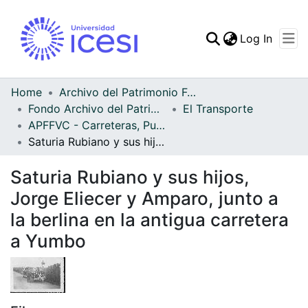
(curren
Log In
Communities & Collec
All of DSpace
Home
Archivo del Patrimonio Fotográfico y Fílmico del Valle del Cauca
Fondo Archivo del Patrimonio Fotográfico y Fílmico del Valle del Cauca
El Transporte
Statistics
APFFVC - Carreteras, Puentes - Patrimonial
Saturia Rubiano y sus hijos, Jorge Eliecer y Amparo, junto a la berlina en la antigua carretera a Yumbo
Saturia Rubiano y sus hijos,
Jorge Eliecer y Amparo, junto a
la berlina en la antigua carretera
a Yumbo