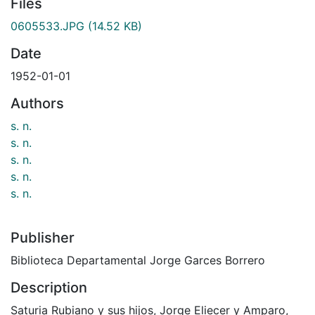
Files
0605533.JPG
(14.52 KB)
Date
1952-01-01
Authors
s. n.
s. n.
s. n.
s. n.
s. n.
Publisher
Biblioteca Departamental Jorge Garces Borrero
Description
Saturia Rubiano y sus hijos, Jorge Eliecer y Amparo,