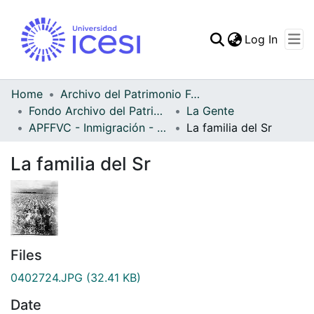
(curren
Log In
Communities & Collec
All of DSpace
Home
Archivo del Patrimonio Fotográfico y Fílmico del Valle del Cauca
Fondo Archivo del Patrimonio Fotográfico y Fílmico del Valle del Cauca
La Gente
Statistics
APFFVC - Inmigración - Patrimonial
La familia del Sr
La familia del Sr
Files
0402724.JPG
(32.41 KB)
Date