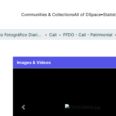
Communities & Collections
All of DSpace
Statist
Fondo Fotográfico Diario Occidente
Cali
FFDO - Cali - Patrimonial
Images & Videos
Slide 1 of 2
Previous