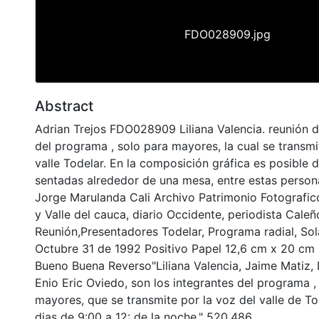
FDO028909.jpg
Abstract
Adrian Trejos FDO028909 Liliana Valencia. reunión d
del programa , solo para mayores, la cual se transmi
valle Todelar. En la composición gráfica es posible d
sentadas alrededor de una mesa, entre estas persona
Jorge Marulanda Cali Archivo Patrimonio Fotografico
y Valle del cauca, diario Occidente, periodista Caleñ
Reunión,Presentadores Todelar, Programa radial, So
Octubre 31 de 1992 Positivo Papel 12,6 cm x 20 cm
Bueno Buena Reverso"Liliana Valencia, Jaime Matiz, D
Enio Eric Oviedo, son los integrantes del programa ,
mayores, que se transmite por la voz del valle de To
dias de 9:00 a 12: de la noche." 520.486