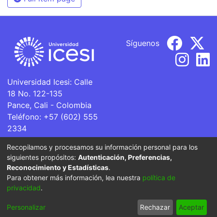
Síguenos
Universidad Icesi: Calle
18 No. 122-135
Pance, Cali - Colombia
Teléfono: +57 (602) 555
2334
ventanillaunica@icesi.edu.co
Recopilamos y procesamos su información personal para los
siguientes propósitos:
Autenticación, Preferencias,
La Universidad Icesi es una Institución de Educación
Reconocimiento y Estadísticas
.
Superior que se encuentra sujeta a inspección y vigilancia
Para obtener más información, lea nuestra
política de
por parte del Ministerio de Educación Nacional.
privacidad
.
Cookie
Privacy
End User
Send
Personalizar
Rechazar
Aceptar
settings
policy
Agreement
Feedback