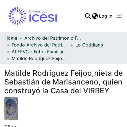
(curren
Log In
Communities & Collec
All of DSpace
Home
Archivo del Patrimonio Fotográfico y Fílmico del Valle del Cauca
Fondo Archivo del Patrimonio Fotográfico y Fílmico del Valle del Cauca
Lo Cotidiano
Statistics
APFFVC - Fotos Familiares - Patrimonial
Matilde Rodríguez Feijoo,nieta de Sebastián de Marisanceno, quien construyó la Casa del VIRREY
Matilde Rodríguez Feijoo,nieta de
Sebastián de Marisanceno, quien
construyó la Casa del VIRREY