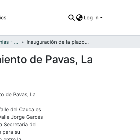
ics
Log In
APFFVC - Ceremonias - Patrimonial
Inauguración de la plazoleta del Samán Corregimiento de Pavas, La Cumbre, 1980
iento de Pavas, La
to de Pavas, La
Valle del Cauca es
Valle Jorge Garcés
a Secretaria del
s para su
 entre la