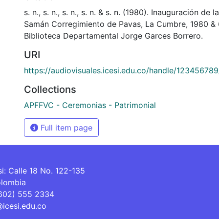
s. n., s. n., s. n., s. n. & s. n. (1980). Inauguración de 
Samán Corregimiento de Pavas, La Cumbre, 1980 &
Biblioteca Departamental Jorge Garces Borrero.
URI
https://audiovisuales.icesi.edu.co/handle/12345678
Collections
APFFVC - Ceremonias - Patrimonial
Full item page
si: Calle 18 No. 122-135
olombia
(602) 555 2334
@icesi.edu.co