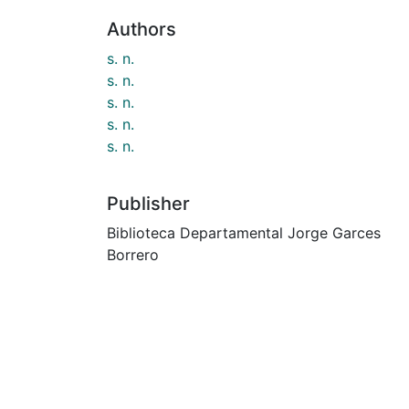
Authors
s. n.
s. n.
s. n.
s. n.
s. n.
Publisher
Biblioteca Departamental Jorge Garces
Borrero