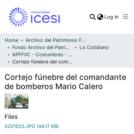
(curren
Log In
Communities & Collec
All of DSpace
Home
Archivo del Patrimonio Fotográfico y Fílmico del Valle del Cauca
Fondo Archivo del Patrimonio Fotográfico y Fílmico del Valle del Cauca
Lo Cotidiano
Statistics
APFFVC - Costumbres - Patrimonial
Cortejo fúnebre del comandante de bomberos Mario Calero
Cortejo fúnebre del comandante
de bomberos Mario Calero
Files
0201503.JPG
(44.17 KB)