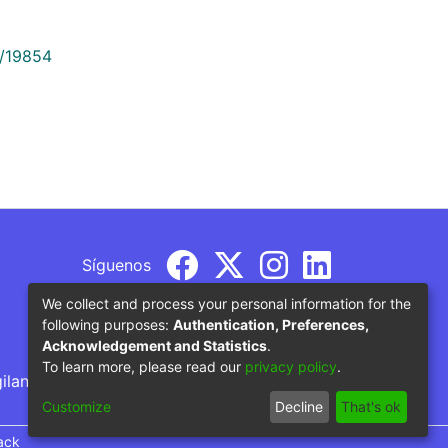
9/19854
Síguenos
We collect and process your personal information for the
following purposes:
Authentication, Preferences,
Acknowledgement and Statistics
.
To learn more, please read our
privacy policy
.
gilancia por parte del Ministerio de Educación
Customize
Decline
That's ok
ack