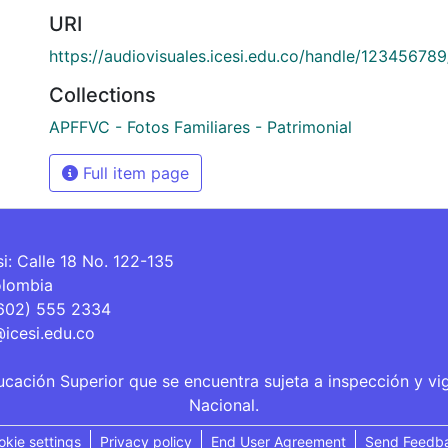
URI
https://audiovisuales.icesi.edu.co/handle/12345678
Collections
APFFVC - Fotos Familiares - Patrimonial
Full item page
si: Calle 18 No. 122-135
olombia
(602) 555 2334
@icesi.edu.co
ucación Superior que se encuentra sujeta a inspección y vi
Nacional.
okie settings
Privacy policy
End User Agreement
Send Feedb