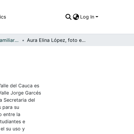
ics
Log In
APFFVC - Fotos Familiares - Patrimonial
Aura Elina López, foto estudio
Valle del Cauca es
Valle Jorge Garcés
a Secretaria del
s para su
 entre la
tudiantes e
 el su uso y