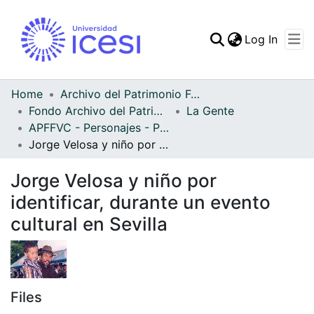
(curren
Log In
Communities & Collec
All of DSpace
Home
Archivo del Patrimonio Fotográfico y Fílmico del Valle del Cauca
Fondo Archivo del Patrimonio Fotográfico y Fílmico del Valle del Cauca
La Gente
Statistics
APFFVC - Personajes - Patrimonial
Jorge Velosa y niño por identificar, durante un evento cultural en Sevilla
Jorge Velosa y niño por
identificar, durante un evento
cultural en Sevilla
Files