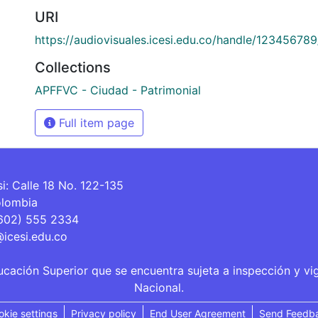
URI
https://audiovisuales.icesi.edu.co/handle/12345678
Collections
APFFVC - Ciudad - Patrimonial
Full item page
si: Calle 18 No. 122-135
olombia
(602) 555 2334
@icesi.edu.co
ucación Superior que se encuentra sujeta a inspección y vi
Nacional.
okie settings
Privacy policy
End User Agreement
Send Feedb