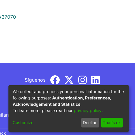
9/37070
Síguenos
We collect and process your personal information for the
following purposes:
Authentication, Preferences,
Acknowledgement and Statistics
.
To learn more, please read our
privacy policy
.
gilancia por parte del Ministerio de Educación
Customize
Decline
That's ok
ack