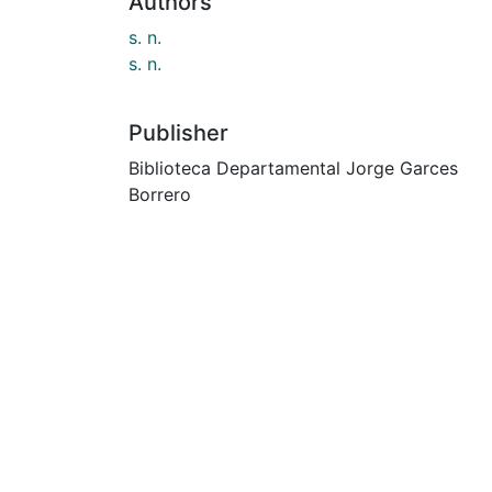
Authors
s. n.
s. n.
Publisher
Biblioteca Departamental Jorge Garces
Borrero