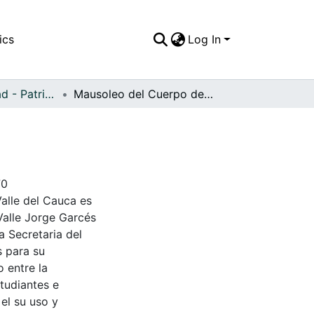
ics
Log In
APFFVC - Ciudad - Patrimonial
Mausoleo del Cuerpo de Bomberos de Zarzal, C
70
Valle del Cauca es
Valle Jorge Garcés
a Secretaria del
s para su
 entre la
tudiantes e
 el su uso y