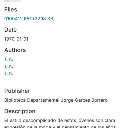
Files
0100411.JPG
(22.18 KB)
Date
1970-01-01
Authors
s. n.
s. n.
s. n.
Publisher
Biblioteca Departamental Jorge Garces Borrero
Description
El estilo descomplicado de estos jóvenes son clara
expresión de la moda y el pensamiento de los años