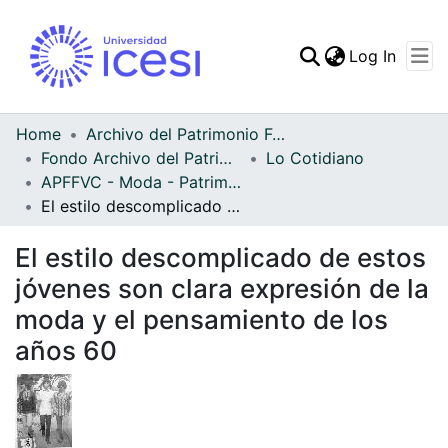
(curren
Log In
Communities & Collec
All of DSpace
Home
Archivo del Patrimonio Fotográfico y Fílmico del Valle del Cauca
Fondo Archivo del Patrimonio Fotográfico y Fílmico del Valle del Cauca
Lo Cotidiano
Statistics
APFFVC - Moda - Patrimonial
El estilo descomplicado de estos jóvenes son clara expresión de la moda y el pensamiento de los años 60
El estilo descomplicado de estos
jóvenes son clara expresión de la
moda y el pensamiento de los
años 60