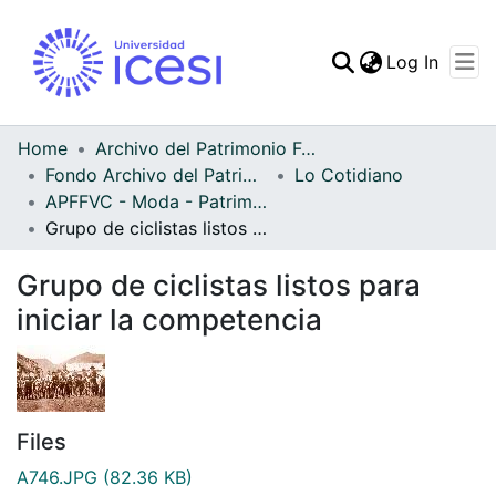
(curren
Log In
Communities & Collec
All of DSpace
Home
Archivo del Patrimonio Fotográfico y Fílmico del Valle del Cauca
Fondo Archivo del Patrimonio Fotográfico y Fílmico del Valle del Cauca
Lo Cotidiano
Statistics
APFFVC - Moda - Patrimonial
Grupo de ciclistas listos para iniciar la competencia
Grupo de ciclistas listos para
iniciar la competencia
Files
A746.JPG
(82.36 KB)