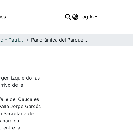
ics
Log In
APFFVC - Ciudad - Patrimonial
Panorámica del Parque Central
rgen izquierdo las
rrivo de la
Valle del Cauca es
Valle Jorge Garcés
a Secretaria del
s para su
 entre la