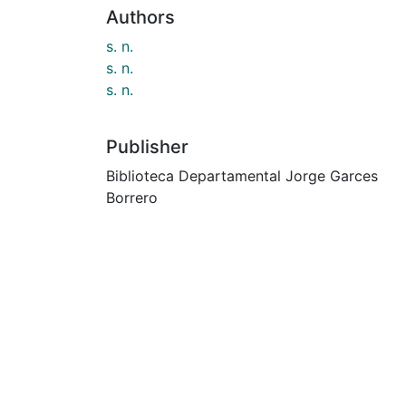
Authors
s. n.
s. n.
s. n.
Publisher
Biblioteca Departamental Jorge Garces
Borrero