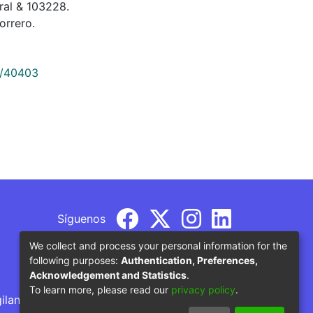
tral & 103228.
orrero.
9/40403
Síguenos
We collect and process your personal information for the
following purposes:
Authentication, Preferences,
Acknowledgement and Statistics
.
To learn more, please read our
privacy policy
.
gilancia por parte del Ministerio de Educación