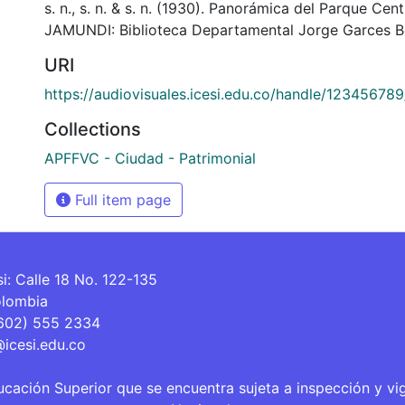
s. n., s. n. & s. n. (1930). Panorámica del Parque Cen
JAMUNDI: Biblioteca Departamental Jorge Garces B
URI
https://audiovisuales.icesi.edu.co/handle/12345678
Collections
APFFVC - Ciudad - Patrimonial
Full item page
si: Calle 18 No. 122-135
olombia
(602) 555 2334
@icesi.edu.co
ucación Superior que se encuentra sujeta a inspección y vi