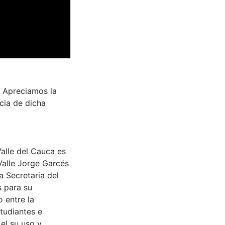
. Apreciamos la
ncia de dicha
Valle del Cauca es
Valle Jorge Garcés
a Secretaria del
s para su
 entre la
tudiantes e
 el su uso y