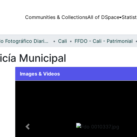
Communities & Collections
All of DSpace
Statist
Fondo Fotográfico Diario Occidente
Cali
FFDO - Cali - Patrimonial
icía Municipal
Images & Videos
Slide 1 of 1
Previous