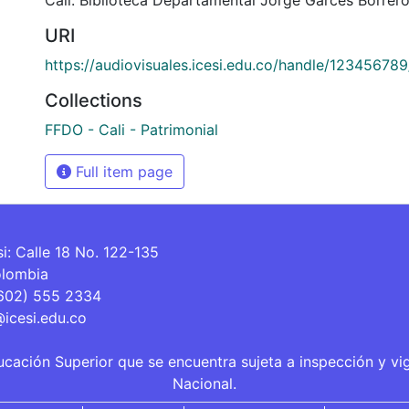
URI
https://audiovisuales.icesi.edu.co/handle/12345678
Collections
FFDO - Cali - Patrimonial
Full item page
si: Calle 18 No. 122-135
olombia
(602) 555 2334
@icesi.edu.co
ucación Superior que se encuentra sujeta a inspección y vi
Nacional.