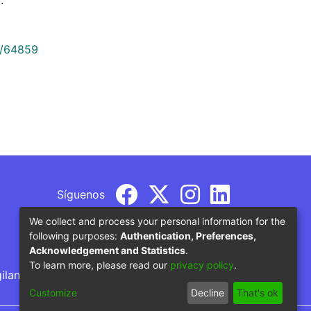
9/64859
Síguenos
We collect and process your personal information for the
following purposes:
Authentication, Preferences,
Acknowledgement and Statistics
.
To learn more, please read our
privacy policy
.
gilancia por parte del Ministerio de Educación
Customize
Decline
That's ok