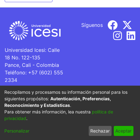
Síguenos
Universidad Icesi: Calle
18 No. 122-135
Pance, Cali - Colombia
Teléfono: +57 (602) 555
2334
ventanillaunica@icesi.edu.co
Recopilamos y procesamos su información personal para los
siguientes propósitos:
Autenticación, Preferencias,
La Universidad Icesi es una Institución de Educación
Reconocimiento y Estadísticas
.
Superior que se encuentra sujeta a inspección y vigilancia
Para obtener más información, lea nuestra
política de
por parte del Ministerio de Educación Nacional.
privacidad
.
Cookie
Privacy
End User
Send
Personalizar
Rechazar
Aceptar
settings
policy
Agreement
Feedback