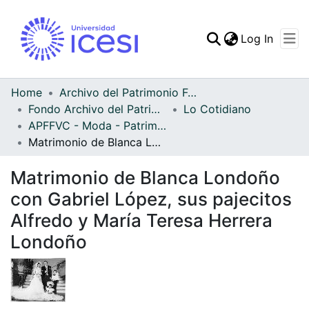
(curren
Log In
Communities & Collec
All of DSpace
Home
Archivo del Patrimonio Fotográfico y Fílmico del Valle del Cauca
Fondo Archivo del Patrimonio Fotográfico y Fílmico del Valle del Cauca
Lo Cotidiano
Statistics
APFFVC - Moda - Patrimonial
Matrimonio de Blanca Londoño con Gabriel López, sus pajecitos Alfredo y María Teresa Herrera Londoño
Matrimonio de Blanca Londoño
con Gabriel López, sus pajecitos
Alfredo y María Teresa Herrera
Londoño