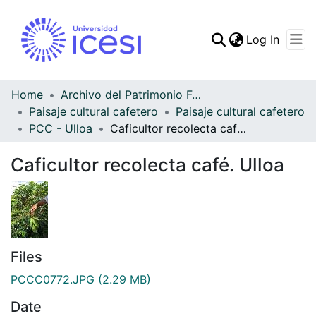
(curren
Log In
Communities & Collec
All of DSpace
Home
Archivo del Patrimonio Fotográfico y Fílmico del Valle del Cauca
Paisaje cultural cafetero
Paisaje cultural cafetero
Statistics
PCC - Ulloa
Caficultor recolecta café. Ulloa
Caficultor recolecta café. Ulloa
Files
PCCC0772.JPG
(2.29 MB)
Date