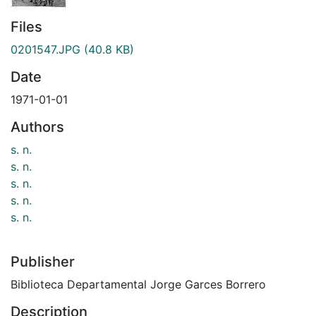
Files
0201547.JPG
(40.8 KB)
Date
1971-01-01
Authors
s. n.
s. n.
s. n.
s. n.
s. n.
Publisher
Biblioteca Departamental Jorge Garces Borrero
Description