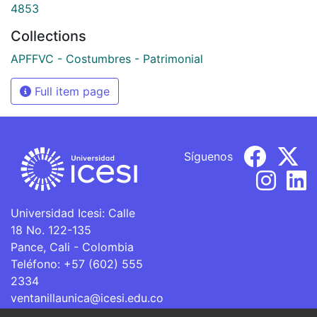
4853
Collections
APFFVC - Costumbres - Patrimonial
Full item page
Síguenos
Universidad Icesi: Calle
18 No. 122-135
Pance, Cali - Colombia
Teléfono: +57 (602) 555
2334
ventanillaunica@icesi.edu.co