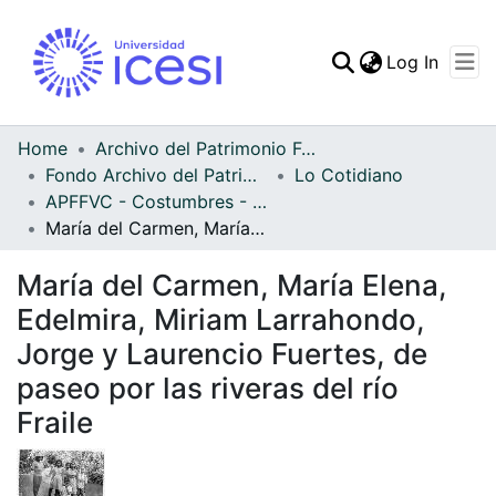
(curren
Log In
Communities & Collec
All of DSpace
Home
Archivo del Patrimonio Fotográfico y Fílmico del Valle del Cauca
Fondo Archivo del Patrimonio Fotográfico y Fílmico del Valle del Cauca
Lo Cotidiano
Statistics
APFFVC - Costumbres - Patrimonial
María del Carmen, María Elena, Edelmira, Miriam Larrahondo, Jorge y Laurencio Fuertes, de paseo por las riveras del río Fraile
María del Carmen, María Elena,
Edelmira, Miriam Larrahondo,
Jorge y Laurencio Fuertes, de
paseo por las riveras del río
Fraile