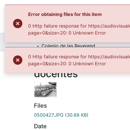
Error obtaining files for this item
0 Http failure response for https://audiovi
page=0&size=20: 0 Unknown Error
Home
Archivo del Patrimonio Fotográfico y Fílmico del Valle del Cauca
Colegio de las Reverendas Madres de la Providencia, alumnas y docentes
0 Http failure response for https://audiovi
Colegio de las Reve
page=0&size=20: 0 Unknown Error
docentes
Files
0500427.JPG
(30.68 KB)
Date