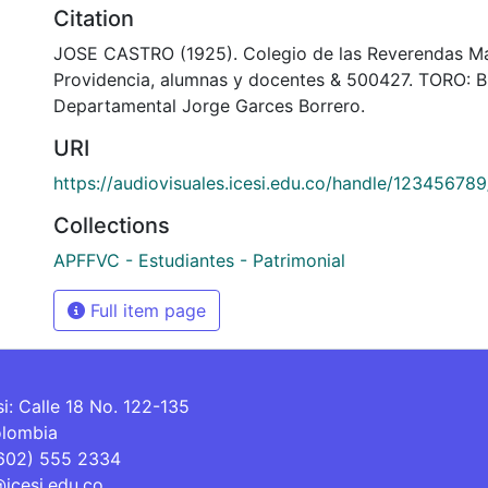
Citation
JOSE CASTRO (1925). Colegio de las Reverendas Ma
Providencia, alumnas y docentes & 500427. TORO: B
Departamental Jorge Garces Borrero.
URI
https://audiovisuales.icesi.edu.co/handle/12345678
Collections
APFFVC - Estudiantes - Patrimonial
Full item page
si: Calle 18 No. 122-135
olombia
(602) 555 2334
@icesi.edu.co