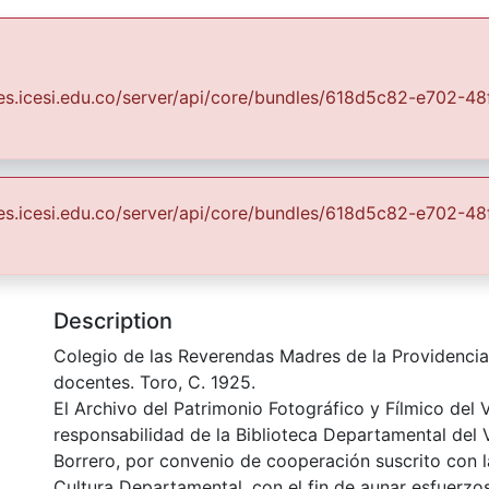
Communities & Collections
All of DSpace
Statist
suales.icesi.edu.co/server/api/core/bundles/618d5c82-e702
Fondo Archivo del Patrimonio Fotográfico y Fílmico del Valle del Cauca
La Educación y el Deporte
suales.icesi.edu.co/server/api/core/bundles/618d5c82-e702
rendas Madres de la Provide
Description
Colegio de las Reverendas Madres de la Providencia
docentes. Toro, C. 1925.
El Archivo del Patrimonio Fotográfico y Fílmico del 
responsabilidad de la Biblioteca Departamental del 
Borrero, por convenio de cooperación suscrito con l
Cultura Departamental, con el fin de aunar esfuerzo