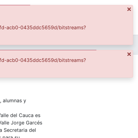
×
ics
Log In
-48fd-acb0-0435ddc5659d/bitstreams?
APFFVC - Estudiantes - Patrimonial
×
-48fd-acb0-0435ddc5659d/bitstreams?
ncia, alumnas y
, alumnas y
Valle del Cauca es
Valle Jorge Garcés
a Secretaria del
s para su