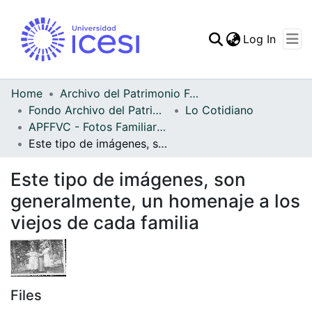
(curren
Log In
Communities & Collec
All of DSpace
Home
Archivo del Patrimonio Fotográfico y Fílmico del Valle del Cauca
Fondo Archivo del Patrimonio Fotográfico y Fílmico del Valle del Cauca
Lo Cotidiano
Statistics
APFFVC - Fotos Familiares - Patrimonial
Este tipo de imágenes, son generalmente, un homenaje a los viejos de cada familia
Este tipo de imágenes, son
generalmente, un homenaje a los
viejos de cada familia
Files