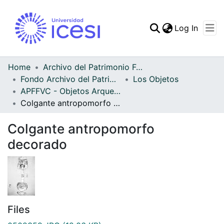
(curren
Log In
Communities & Collec
All of DSpace
Home
Archivo del Patrimonio Fotográfico y Fílmico del Valle del Cauca
Fondo Archivo del Patrimonio Fotográfico y Fílmico del Valle del Cauca
Los Objetos
Statistics
APFFVC - Objetos Arqueológico - Patrimonial
Colgante antropomorfo decorado
Colgante antropomorfo
decorado
Files