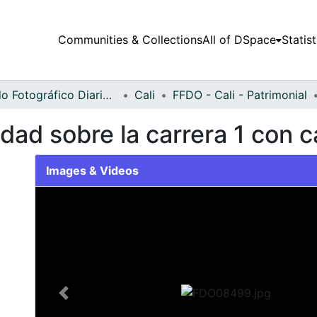
Communities & Collections
All of DSpace
Statist
Fondo Fotográfico Diario Occidente
Cali
FFDO - Cali - Patrimonial
dad sobre la carrera 1 con c
Images & Videos
Slide 1 of 2
Previous