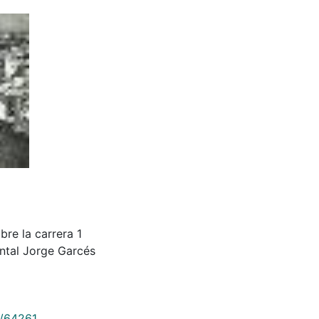
re la carrera 1
ental Jorge Garcés
9/64261