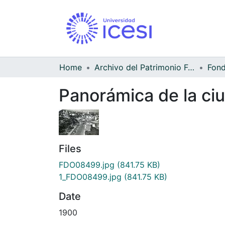
Home
Archivo del Patrimonio Fotográfico y Fílmico del Valle del Cauca
Panorámica de la ciu
Files
FDO08499.jpg
(841.75 KB)
1_FDO08499.jpg
(841.75 KB)
Date
1900