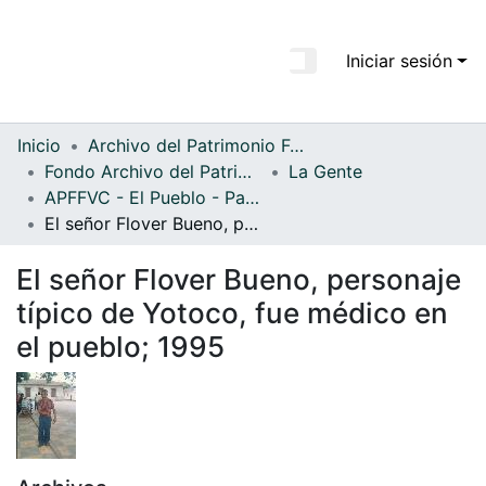
Iniciar sesión
Comunidades
Todo DSpace
Inicio
Archivo del Patrimonio Fotográfico y Fílmico del Valle del Cauca
Fondo Archivo del Patrimonio Fotográfico y Fílmico del Valle del Cauca
La Gente
Estadísticas
APFFVC - El Pueblo - Patrimonial
El señor Flover Bueno, personaje típico de Yotoco, fue médico en el pueblo; 1995
El señor Flover Bueno, personaje
típico de Yotoco, fue médico en
el pueblo; 1995