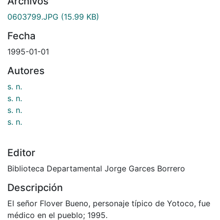
Archivos
0603799.JPG
(15.99 KB)
Fecha
1995-01-01
Autores
s. n.
s. n.
s. n.
s. n.
Editor
Biblioteca Departamental Jorge Garces Borrero
Descripción
El señor Flover Bueno, personaje típico de Yotoco, fue
médico en el pueblo; 1995.