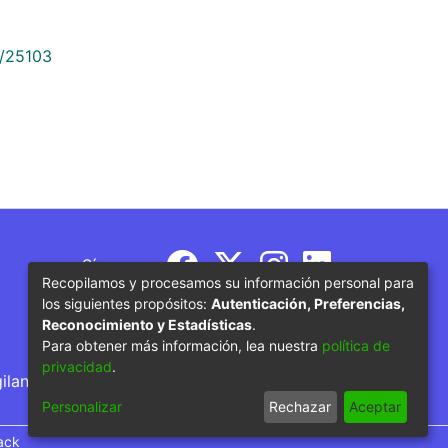
9/25103
Síguenos
Recopilamos y procesamos su información personal para
los siguientes propósitos:
Autenticación, Preferencias,
Reconocimiento y Estadísticas
.
Para obtener más información, lea nuestra
política de
privacidad
.
gilancia por parte del Ministerio de Educación
Personalizar
Rechazar
Aceptar
ack