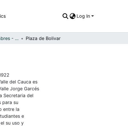
ics
Log In
APFFVC - Costumbres - Patrimonial
Plaza de Bolivar
 1922
Valle del Cauca es
Valle Jorge Garcés
a Secretaria del
s para su
 entre la
tudiantes e
 el su uso y