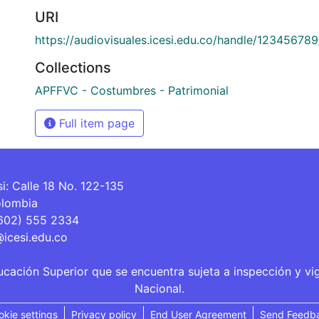
URI
https://audiovisuales.icesi.edu.co/handle/12345678
Collections
APFFVC - Costumbres - Patrimonial
Full item page
si: Calle 18 No. 122-135
olombia
(602) 555 2334
@icesi.edu.co
ucación Superior que se encuentra sujeta a inspección y vi
Nacional.
okie settings
Privacy policy
End User Agreement
Send Feedb