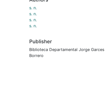
s. n.
s. n.
s. n.
s. n.
Publisher
Biblioteca Departamental Jorge Garces
Borrero