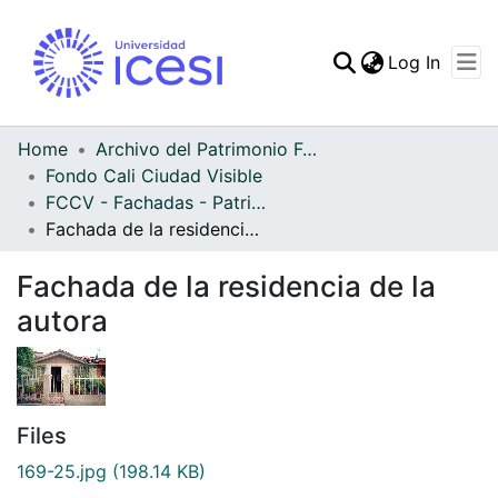
(curren
Log In
Communities & Collec
All of DSpace
Home
Archivo del Patrimonio Fotográfico y Fílmico del Valle del Cauca
Fondo Cali Ciudad Visible
Statistics
FCCV - Fachadas - Patrimonial
Fachada de la residencia de la autora
Fachada de la residencia de la
autora
Files
169-25.jpg
(198.14 KB)